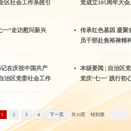
在全区社会工作系统引
党成立105周年大
起强烈反响
七一”走访慰问新兴
传承红色基因 凝
员干部赴焦裕禄精神
总书记在庆祝中国共产
本级要闻 | 自治
在自治区党委社会工作
党庆‘七一’ 践行
实践活动
1
2
3
4
下一页
共10页
转到第