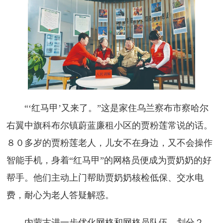
“‘红马甲’又来了。”这是家住乌兰察布市察哈尔
右翼中旗科布尔镇蔚蓝廉租小区的贾粉莲常说的话。
８０多岁的贾粉莲老人，儿女不在身边，又不会操作
智能手机，身着“红马甲”的网格员便成为贾奶奶的好
帮手。他们主动上门帮助贾奶奶核检低保、交水电
费，耐心为老人答疑解惑。
内蒙古进一步优化网格和网格员队伍，划分２．