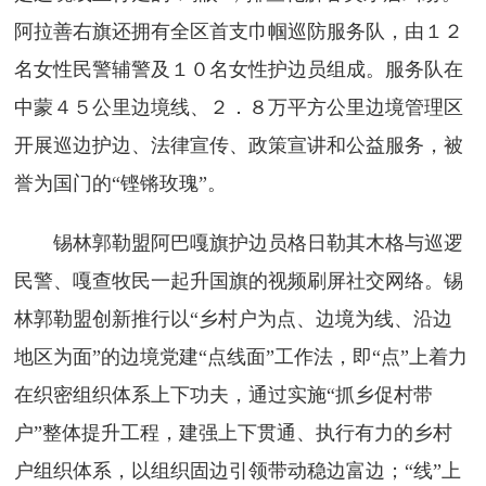
阿拉善右旗还拥有全区首支巾帼巡防服务队，由１２
名女性民警辅警及１０名女性护边员组成。服务队在
中蒙４５公里边境线、２．８万平方公里边境管理区
开展巡边护边、法律宣传、政策宣讲和公益服务，被
誉为国门的“铿锵玫瑰”。
锡林郭勒盟阿巴嘎旗护边员格日勒其木格与巡逻
民警、嘎查牧民一起升国旗的视频刷屏社交网络。锡
林郭勒盟创新推行以“乡村户为点、边境为线、沿边
地区为面”的边境党建“点线面”工作法，即“点”上着力
在织密组织体系上下功夫，通过实施“抓乡促村带
户”整体提升工程，建强上下贯通、执行有力的乡村
户组织体系，以组织固边引领带动稳边富边；“线”上