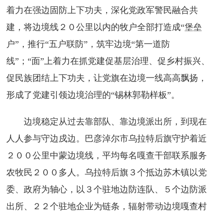
着力在强边固防上下功夫，深化党政军警民融合共
建，将边境线２０公里以内的牧户全部打造成“堡垒
户”，推行“五户联防”，筑牢边境“第一道防
线”；“面”上着力在抓党建促基层治理、促乡村振兴、
促民族团结上下功夫，让党旗在边境一线高高飘扬，
形成了党建引领边境治理的“锡林郭勒样板”。
边境稳定从过去靠部队、靠边境派出所，到现在
人人参与守边戍边。巴彦淖尔市乌拉特后旗守护着近
２００公里中蒙边境线，平均每名嘎查干部联系服务
农牧民２００多人。乌拉特后旗３个抵边苏木镇以党
委、政府为轴心，以３个驻地边防连队、５个边防派
出所、２２个驻地企业为链条，辐射带动边境嘎查村