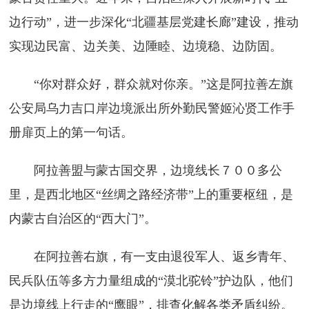
边行动”，进一步深化“北疆基层党建长廊”建设，推动
实现边民富、边关美、边陲睦、边境稳、边防固。
“你对群众好，群众就对你亲。”这是阿拉善左旗
公安局乌力吉口岸边境派出所外勤民警姬沁贤工作手
册扉页上的第一句话。
阿拉善盟与蒙古国交界，边境线长７００多公
里，是西北地区“丝绸之路经济带”上的重要枢纽，是
内蒙古自治区的“西大门”。
在阿拉善右旗，有一支由退役军人、返乡青年、
民兵队伍等多方力量组成的“漠北驼铃”护边队，他们
是边境线上行走的“鹰眼”，排查化解各类矛盾纠纷。