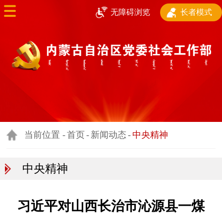
长者模式
无障碍浏览
首页
部门简介
新闻动态
基层治理和基层政
权建设
当前位置 -
首页
-
新闻动态
-
中央精神
行业协会商会工作
中央精神
新兴领域党建
志愿服务和社会人
习近平对山西长治市沁源县一煤
才服务