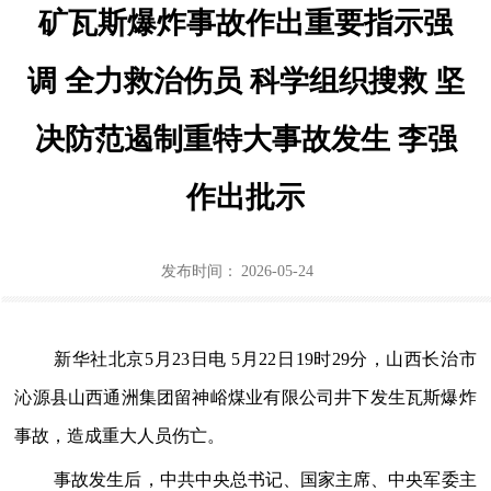
矿瓦斯爆炸事故作出重要指示强
政策法规
调 全力救治伤员 科学组织搜救 坚
机关党建
决防范遏制重特大事故发生 李强
行业协会商会党建
作出批示
通知公告
北疆先锋网
发布时间：
2026-05-24
长者模式
新华社北京5月23日电 5月22日19时29分，山西长治市
沁源县山西通洲集团留神峪煤业有限公司井下发生瓦斯爆炸
事故，造成重大人员伤亡。
事故发生后，中共中央总书记、国家主席、中央军委主