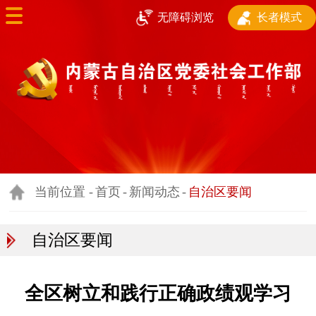
长者模式
无障碍浏览
首页
部门简介
新闻动态
基层治理和基层政
权建设
当前位置 -
首页
-
新闻动态
-
自治区要闻
行业协会商会工作
自治区要闻
新兴领域党建
志愿服务和社会人
全区树立和践行正确政绩观学习
才服务