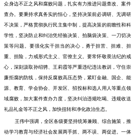
众身边不正之风和腐败问题，扎实有力推进问题查改、案件
查办。要秉持求真务实的恒心，坚持决策前必调研、无调研
不决策，严格贯彻执行民主集中制，提高决策的前瞻性和科
学性，坚决防止和纠治凭经验决策、拍脑袋决策、一刀切决
策等问题。要强化实干担当的决心，勇于担苦、担难、担
重、担险，力戒形式主义、官僚主义。要常怀敬畏法纪的戒
心，深刻汲取孙绍骋、王莉霞等严重违纪违法教训，守住崇
廉拒腐的防线，保持反腐败高压态势，紧盯金融、国企、能
源、教育、学会协会、开发区、招投标和选人用人等重点领
域腐败，加大案件查办力度，坚决纠治违规吃喝、违规收送
礼品礼金等不正之风，加快扭转和净化政治生态。
王伟中强调，全区各级要坚持统筹兼顾、综合施策，推
动学习教育与经济社会发展两手抓、两不误、两促进。一体