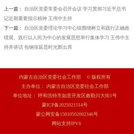
上一篇：
自治区党委常委会召开会议 学习贯彻习近平总书
记近期重要指示精神 王伟中主持
下一篇：
自治区党委理论学习中心组围绕树立和践行正确政
绩观、践行以人民为中心的发展思想举行集体学习 王伟中主
持并讲话 包钢张延昆时光辉出席
内蒙古自治区党委社会工作部
© 版权所有
主办单位：
内蒙古自治区党委社会工作部
单位地址：
呼和浩特市如意开发区敕勒川大街1号
蒙ICP备2025021514号
蒙公网安备15010502002346号
网站支持IPV6